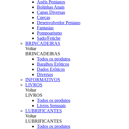
Anéis Penianos
Bolinhas Anais
Capas Diversas
Cuecas
Desenvolvedor Peniano
Fantasias
Pompoarismo
Sado/Fetiche
BRINCADEIRAS
Voltar
BRINCADEIRAS
Todos os produtos
Baralhos Eróticos
Dados Eróticos
Diversos
INFORMATIVOS
LIVROS
Voltar
LIVROS
Todos os produtos
Livros Sensuais
LUBRIFICANTES
Voltar
LUBRIFICANTES
Todos os produtos