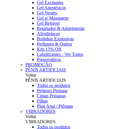
Gel Excitantes
Gel Anestésicos
Gel Neutro
Gel p/ Massagem
Gel Beijável
Retartador & Adstringente
Afrodisíacos
Bolinhas Explosivas
Perfumes & Outros
Kits 15% Off
Lubrificantes - Ver Todos
Preservativos
PROMOÇÃO
PÊNIS ARTIFICIAIS
Voltar
PÊNIS ARTIFICIAIS
Todos os produtos
Próteses Peniana
Cintas Penianas
Pilhas
Plug Anal / Próstata
VIBRADORES
Voltar
VIBRADORES
Todos os produtos