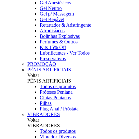
Gel Anestésicos
Gel Neutro
Gel p/ Massagem
Gel Beijável
Retartador & Adstringente
Afrodisíacos
Bolinhas Explosivas
Perfumes & Outros
Kits 15% Off
Lubrificantes - Ver Todos
Preservativos
PROMOÇÃO
PÊNIS ARTIFICIAIS
Voltar
PÊNIS ARTIFICIAIS
Todos os produtos
Próteses Peniana
Cintas Penianas
Pilhas
Plug Anal / Próstata
VIBRADORES
Voltar
VIBRADORES
Todos os produtos
Vibrador Diversos