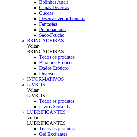
Bolinhas Anais
Capas Diversas
Cuecas
Desenvolvedor Peniano
Fantasias
Pompoarismo
Sado/Fetiche
BRINCADEIRAS
Voltar
BRINCADEIRAS
Todos os produtos
Baralhos Eróticos
Dados Eróticos
Diversos
INFORMATIVOS
LIVROS
Voltar
LIVROS
Todos os produtos
Livros Sensuais
LUBRIFICANTES
Voltar
LUBRIFICANTES
Todos os produtos
Gel Excitantes